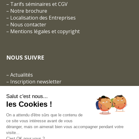
–
Tarifs séminaires et CGV
– Notre brochure
–
Localisation des Entreprises
–
Nous contacter
–
Mentions légales et copyright
NOUS SUIVRE
–
Actualités
–
Inscription newsletter
Salut c'est nous...
les Cookies !
On a attendu d'être sûrs que le contenu de
ce site vous intéresse avant de vous
déranger, mais on aimerait bien vous accompagner pendant votre
visite...
C'est OK pour vous ?