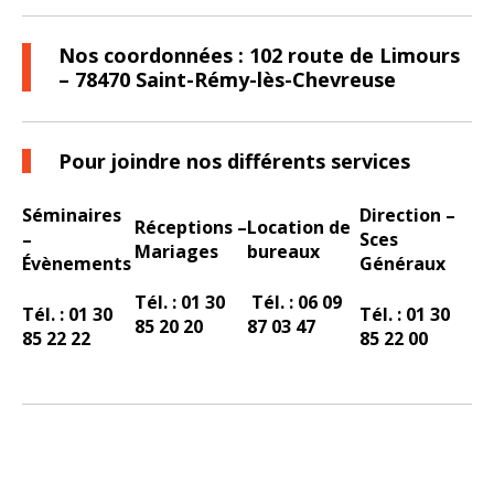
Nos coordonnées : 102 route de Limours
– 78470 Saint-Rémy-lès-Chevreuse
Pour joindre nos différents services
Séminaires
Direction –
Réceptions –
Location de
–
Sces
Mariages
bureaux
Évènements
Généraux
Tél. : 01 30
Tél. : 06 09
Tél. : 01 30
Tél. : 01 30
85 20 20
87 03 47
85 22 22
85 22 00