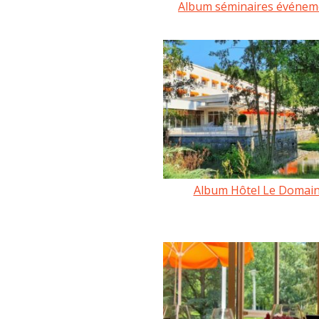
Album séminaires événem
Album Hôtel Le Domai