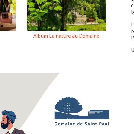
d
b
L
r
Album La nature au Domaine
P
U