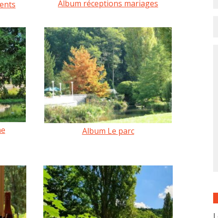
Album réceptions mariages
ents
ne
Album Le parc
L