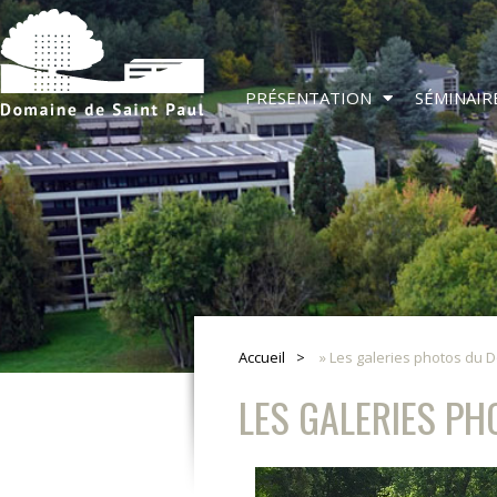
PRÉSENTATION
SÉMINAIR
Accueil
»
Les galeries photos du 
LES GALERIES P