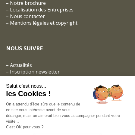
– Notre brochure
–
Localisation des Entreprises
–
Nous contacter
–
Mentions légales et copyright
NOUS SUIVRE
–
Actualités
–
Inscription newsletter
Salut c'est nous...
les Cookies !
On a attendu d'être sûrs que le contenu de
ce site vous intéresse avant de vous
déranger, mais on aimerait bien vous accompagner pendant votre
visite...
C'est OK pour vous ?