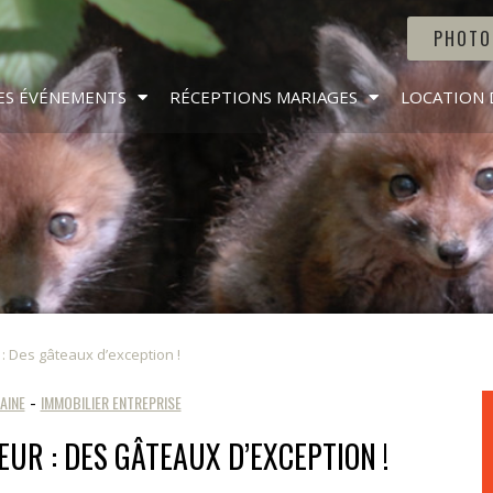
PHOTO
ES ÉVÉNEMENTS
RÉCEPTIONS MARIAGES
LOCATION 
 Des gâteaux d’exception !
AINE
-
IMMOBILIER ENTREPRISE
EUR : DES GÂTEAUX D’EXCEPTION !