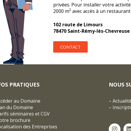
privées. Pour installer votre activit
2
2000 m
avec accès à un restaurant 
102 route de Limours
78470 Saint-Rémy-lès-Chevreuse
CONTACT
FOS PRATIQUES
NOUS S
ccéder au Domaine
–
Actualit
lan du Domaine
–
Inscript
rifs séminaires et CGV
otre brochure
ocalisation des Entreprises