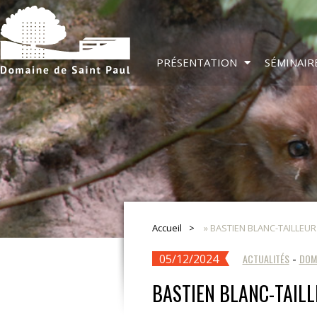
PRÉSENTATION
SÉMINAIR
Accueil
»
BASTIEN BLANC-TAILLEUR :
05/12/2024
ACTUALITÉS
-
DOM
BASTIEN BLANC-TAILL