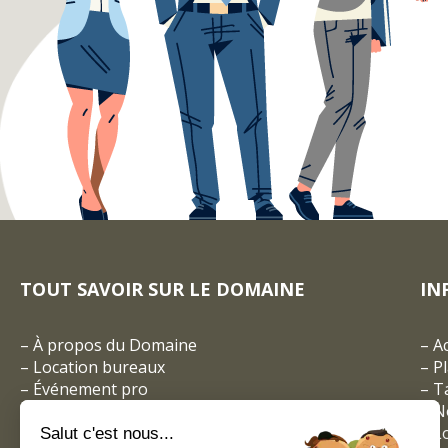
TOUT SAVOIR SUR LE DOMAINE
IN
–
À propos du Domaine
–
A
–
Location bureaux
–
P
–
Événement pro
–
Ta
–
Réceptions privées
– N
–
Espace coworking
–
L
Salut c'est nous...