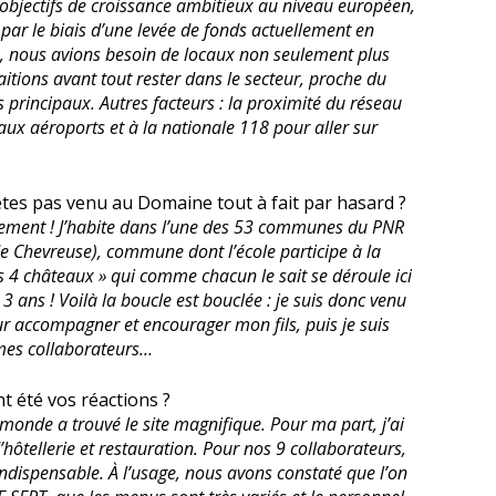
objectifs de croissance ambitieux au niveau européen,
 par le biais d’une levée de fonds actuellement en
e, nous avions besoin de locaux non seulement plus
itions avant tout rester dans le secteur, proche du
s principaux. Autres facteurs : la proximité du réseau
ux aéroports et à la nationale 118 pour aller sur
tes pas venu au Domaine tout à fait par hasard ?
vement ! J’habite dans l’une des 53 communes du PNR
de Chevreuse), commune dont l’école participe à la
s 4 châteaux » qui comme chacun le sait se déroule ici
 ans ! Voilà la boucle est bouclée : je suis donc venu
ur accompagner et encourager mon fils, puis je suis
 mes collaborateurs…
t été vos réactions ?
 monde a trouvé le site magnifique. Pour ma part, j’ai
’hôtellerie et restauration. Pour nos 9 collaborateurs,
indispensable. À l’usage, nous avons constaté que l’on