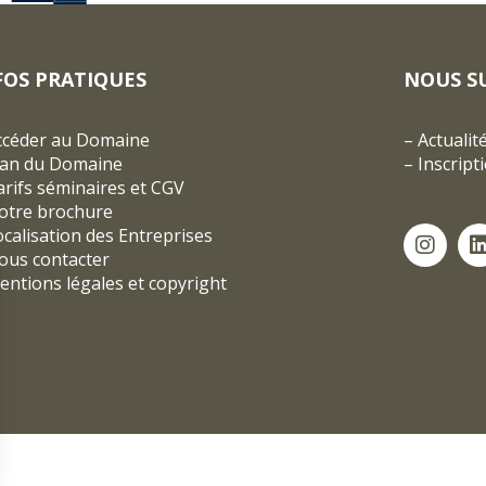
FOS PRATIQUES
NOUS S
ccéder au Domaine
–
Actualit
lan du Domaine
–
Inscript
rifs séminaires et CGV
otre brochure
ocalisation des Entreprises
ous contacter
entions légales et copyright