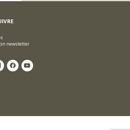
UIVRE
és
ion newsletter