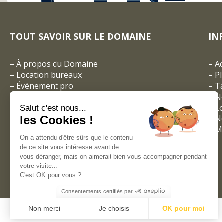
TOUT SAVOIR SUR LE DOMAINE
IN
–
À propos du Domaine
–
A
–
Location bureaux
–
P
–
Événement pro
–
Ta
–
Réceptions privées
– N
–
Espace coworking
–
L
Salut c'est nous...
–
Les entreprises du Domaine
–
N
les Cookies !
–
Visites virtuelles
–
M
On a attendu d'être sûrs que le contenu
–
Galeries photos
de ce site vous intéresse avant de
–
Vidéos
vous déranger, mais on aimerait bien vous accompagner pendant
votre visite...
C'est OK pour vous ?
Consentements certifiés par
Non merci
Je choisis
OK pour moi