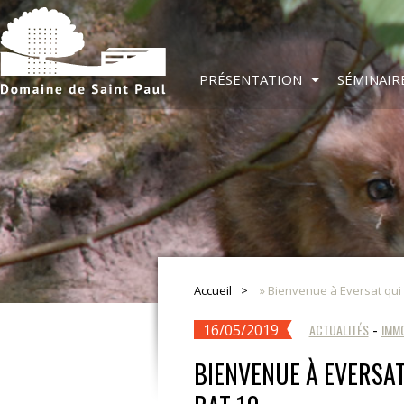
PRÉSENTATION
SÉMINAIR
Accueil
»
Bienvenue à Eversat qui s
16/05/2019
ACTUALITÉS
-
IMMO
BIENVENUE À EVERSAT