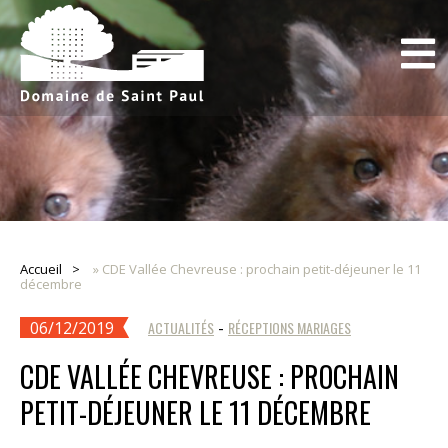
Accueil
»
CDE Vallée Chevreuse : prochain petit-déjeuner le 11
décembre
06/12/2019
ACTUALITÉS
-
RÉCEPTIONS MARIAGES
CDE VALLÉE CHEVREUSE : PROCHAIN
PETIT-DÉJEUNER LE 11 DÉCEMBRE