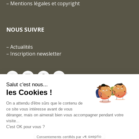
–
Mentions légales et copyright
NOUS SUIVRE
–
Actualités
–
Inscription newsletter
Salut c'est nous...
les Cookies !
On a attendu d'être sûrs que le contenu de
ce site vous intéresse avant de vous
déranger, mais on aimerait bien vous accompagner pendant votre
visite...
C'est OK pour vous ?
Consentements certifiés par