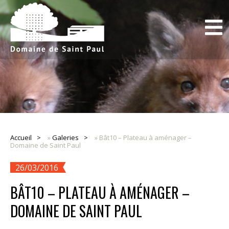
Accueil
»
Galeries
»
Bât10 – Plateau à aménager –
Domaine de Saint Paul
26/03/2016
BÂT10 – PLATEAU À AMÉNAGER –
DOMAINE DE SAINT PAUL