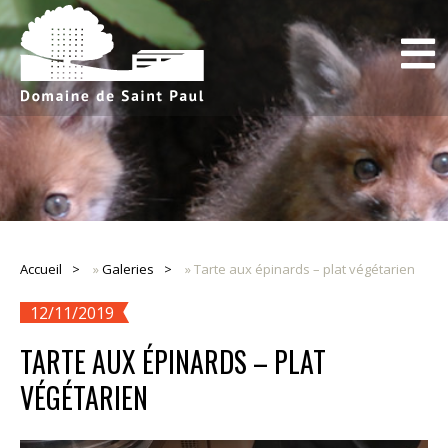
Accueil
»
Galeries
»
Tarte aux épinards – plat végétarien
12/11/2019
TARTE AUX ÉPINARDS – PLAT
VÉGÉTARIEN