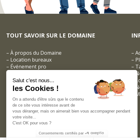
TOUT SAVOIR SUR LE DOMAINE
IN
–
À propos du Domaine
–
A
–
Location bureaux
–
P
–
Événement pro
–
Ta
–
Réceptions privées
– N
–
Espace coworking
–
L
Salut c'est nous...
–
Les entreprises du Domaine
–
N
les Cookies !
–
Visites virtuelles
–
M
On a attendu d'être sûrs que le contenu
–
Galeries photos
de ce site vous intéresse avant de
–
Vidéos
vous déranger, mais on aimerait bien vous accompagner pendant
votre visite...
C'est OK pour vous ?
Consentements certifiés par