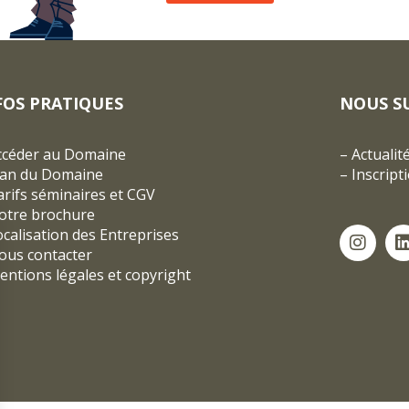
FOS PRATIQUES
NOUS S
ccéder au Domaine
–
Actualit
lan du Domaine
–
Inscript
rifs séminaires et CGV
otre brochure
ocalisation des Entreprises
ous contacter
entions légales et copyright