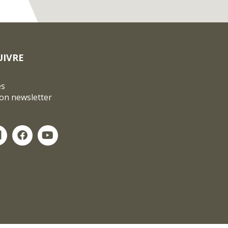
UIVRE
és
ion newsletter