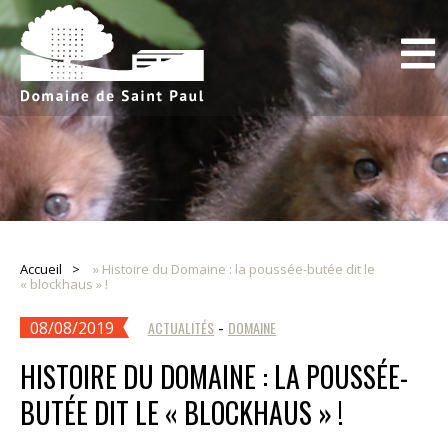
Accueil
»
Histoire du Domaine : la poussée-butée dit le
« blockhaus » !
08/08/2019
ACTUALITÉS
-
DOMAINE
HISTOIRE DU DOMAINE : LA POUSSÉE-
BUTÉE DIT LE « BLOCKHAUS » !