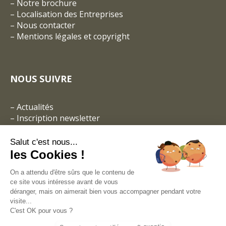
– Notre brochure
–
Localisation des Entreprises
–
Nous contacter
–
Mentions légales et copyright
NOUS SUIVRE
–
Actualités
–
Inscription newsletter
Salut c'est nous...
les Cookies !
On a attendu d'être sûrs que le contenu de
ce site vous intéresse avant de vous
déranger, mais on aimerait bien vous accompagner pendant votre
visite...
C'est OK pour vous ?