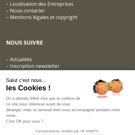
–
Localisation des Entreprises
–
Nous contacter
–
Mentions légales et copyright
NOUS SUIVRE
–
Actualités
–
Inscription newsletter
Salut c'est nous...
les Cookies !
On a attendu d'être sûrs que le contenu de
ce site vous intéresse avant de vous
déranger, mais on aimerait bien vous accompagner pendant votre
visite...
C'est OK pour vous ?
Consentements certifiés par