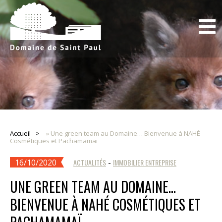
Accueil
»
Une green team au Domaine… Bienvenue à NAHÉ
Cosmétiques et Pachamamaï
16/10/2020
ACTUALITÉS
-
IMMOBILIER ENTREPRISE
UNE GREEN TEAM AU DOMAINE…
BIENVENUE À NAHÉ COSMÉTIQUES ET