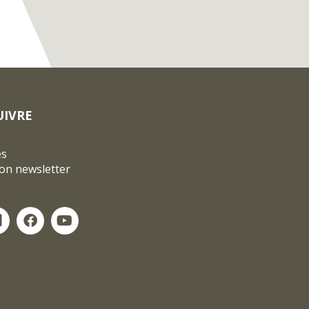
UIVRE
és
ion newsletter