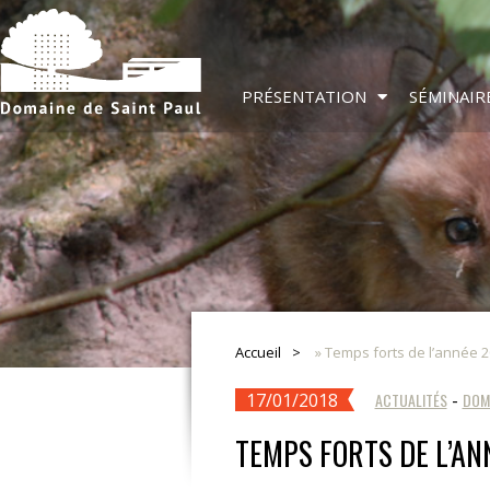
PRÉSENTATION
SÉMINAIR
Accueil
»
Temps forts de l’année 
17/01/2018
ACTUALITÉS
-
DOM
TEMPS FORTS DE L’AN