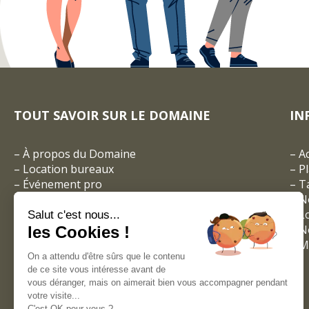
TOUT SAVOIR SUR LE DOMAINE
IN
–
À propos du Domaine
–
A
–
Location bureaux
–
P
–
Événement pro
–
Ta
–
Réceptions privées
– N
–
Espace coworking
–
L
Salut c'est nous...
–
Les entreprises du Domaine
–
N
les Cookies !
–
Visites virtuelles
–
M
On a attendu d'être sûrs que le contenu
–
Galeries photos
de ce site vous intéresse avant de
–
Vidéos
vous déranger, mais on aimerait bien vous accompagner pendant
votre visite...
C'est OK pour vous ?