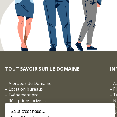
TOUT SAVOIR SUR LE DOMAINE
IN
–
À propos du Domaine
–
A
–
Location bureaux
–
P
–
Événement pro
–
Ta
–
Réceptions privées
– N
–
Espace coworking
–
L
Salut c'est nous...
–
Les entreprises du Domaine
–
N