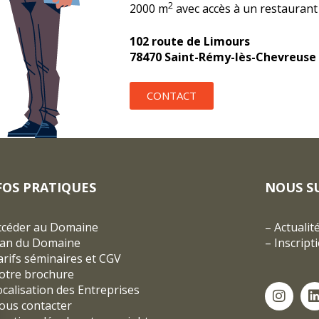
2
2000 m
avec accès à un restaurant 
102 route de Limours
78470 Saint-Rémy-lès-Chevreuse
CONTACT
FOS PRATIQUES
NOUS S
ccéder au Domaine
–
Actualit
lan du Domaine
–
Inscript
rifs séminaires et CGV
otre brochure
ocalisation des Entreprises
ous contacter