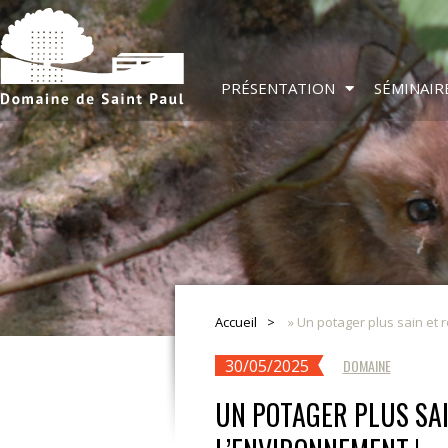
PRÉSENTATION
SÉMINAIR
Accueil
»
Un potager plus sain et 
30/05/2025
DOMAINE
UN POTAGER PLUS SA