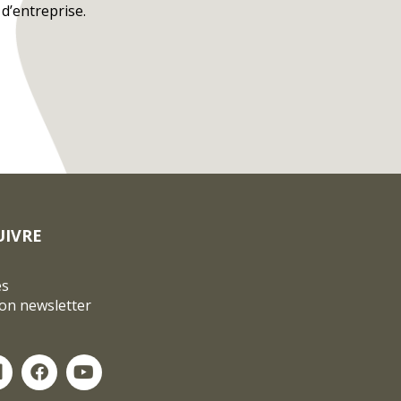
d’entreprise.
UIVRE
és
ion newsletter