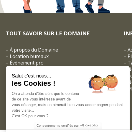
TOUT SAVOIR SUR LE DOMAINE
IN
–
À propos du Domaine
–
A
–
Location bureaux
–
P
–
Événement pro
–
Ta
–
Réceptions privées
– N
–
Espace coworking
–
L
Salut c'est nous...
–
Les entreprises du Domaine
–
N
les Cookies !
–
Visites virtuelles
–
M
On a attendu d'être sûrs que le contenu
–
Galeries photos
de ce site vous intéresse avant de
–
Vidéos
vous déranger, mais on aimerait bien vous accompagner pendant
votre visite...
C'est OK pour vous ?
Consentements certifiés par