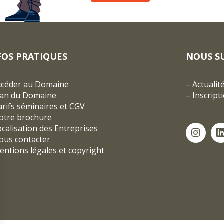
FOS PRATIQUES
NOUS S
ccéder au Domaine
–
Actualit
lan du Domaine
–
Inscript
rifs séminaires et CGV
otre brochure
ocalisation des Entreprises
ous contacter
entions légales et copyright