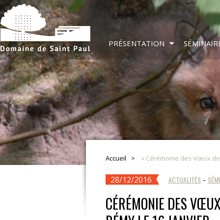
PRÉSENTATION
SÉMINAIR
Accueil
»
Cérémonie des Vœux de la
28/12/2016
ACTUALITÉS
-
SÉMI
CÉRÉMONIE DES VŒUX 