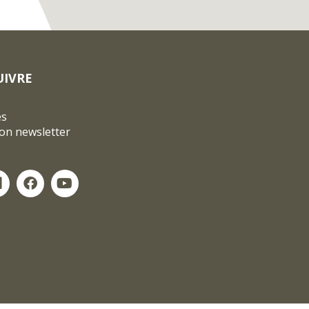
UIVRE
és
ion newsletter