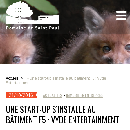
Accueil
»
Une start-up s’installe au bâtiment F5 : Vyde
Entertainment
21/10/2016
ACTUALITÉS
-
IMMOBILIER ENTREPRISE
UNE START-UP S’INSTALLE AU
BÂTIMENT F5 : VYDE ENTERTAINMENT