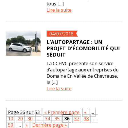
tous […]
Lire la suite
04/07/2018
L’AUTOPARTAGE : UN
PROJET D’ÉCOMOBILITÉ QUI
SÉDUIT
La CCHVC présente son service
d’autopartage aux entreprises du
Domaine En Vallée de Chevreuse,
le […]
Lire la suite
Page 36 sur 53
« Première page
«
…
10
20
30
…
34
35
36
37
38
…
50
…
»
Dernière page »