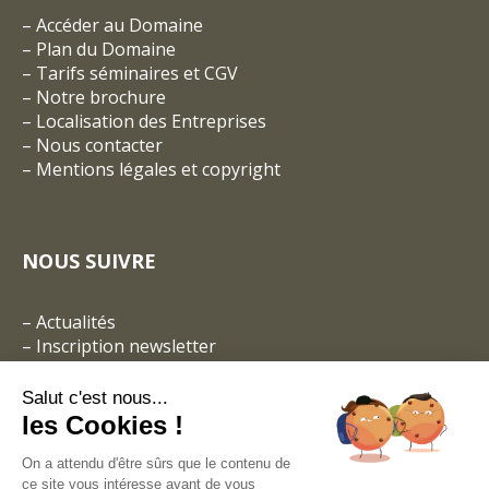
–
Accéder au Domaine
–
Plan du Domaine
–
Tarifs séminaires et CGV
– Notre brochure
–
Localisation des Entreprises
–
Nous contacter
–
Mentions légales et copyright
NOUS SUIVRE
–
Actualités
–
Inscription newsletter
Salut c'est nous...
les Cookies !
On a attendu d'être sûrs que le contenu de
ce site vous intéresse avant de vous