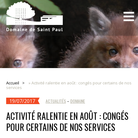
Accueil
»
Activité ralentie en août : congés pour certains de nos
services
19/07/2017
ACTUALITÉS
-
DOMAINE
ACTIVITÉ RALENTIE EN AOÛT : CONGÉS
POUR CERTAINS DE NOS SERVICES