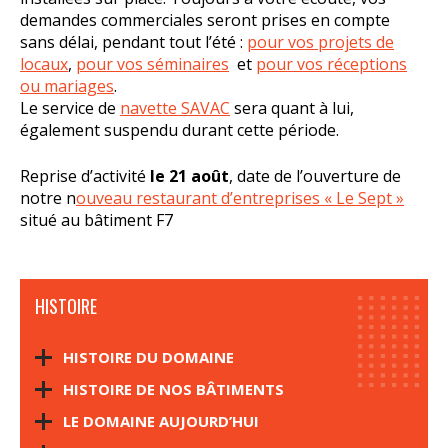
demandes commerciales seront prises en compte
sans délai, pendant tout l’été :
pour vos projets de
locaux
,
pour vos séminaires
et
pour vos réceptions
ou mariages
.
Le service de
navette SAVAC
sera quant à lui,
également suspendu durant cette période.
Reprise d’activité
le 21 août
, date de l’ouverture de
notre n
ouveau restaurant d’entreprises « Le Sept »
situé au bâtiment F7
HISTOIRE
HISTOIRE DU DOMAINE
HISTOIRE DE NOS BÂTIMENTS
LE DOMAINE AUJOURD’HUI