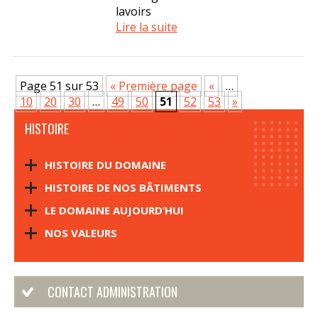
lavoirs
Lire la suite
Page 51 sur 53
« Première page
«
…
10
20
30
…
49
50
51
52
53
»
HISTOIRE
HISTOIRE DU DOMAINE
HISTOIRE DE NOS BÂTIMENTS
LE DOMAINE AUJOURD’HUI
NOS VALEURS
CONTACT ADMINISTRATION